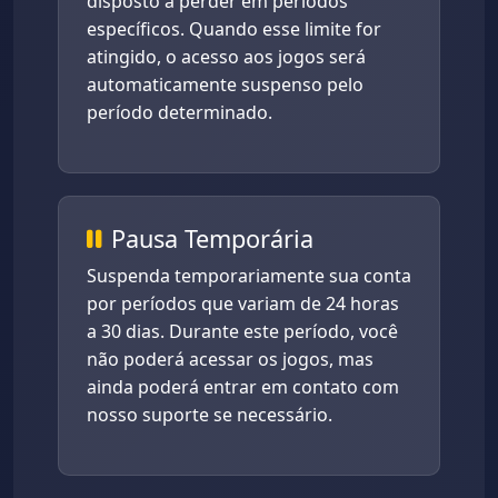
disposto a perder em períodos
específicos. Quando esse limite for
atingido, o acesso aos jogos será
automaticamente suspenso pelo
período determinado.
Pausa Temporária
Suspenda temporariamente sua conta
por períodos que variam de 24 horas
a 30 dias. Durante este período, você
não poderá acessar os jogos, mas
ainda poderá entrar em contato com
nosso suporte se necessário.