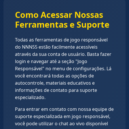
Como Acessar Nossas
Ferramentas e Suporte
Todas as ferramentas de jogo responsável
do NNN55 estão facilmente acessíveis
através da sua conta de usuário. Basta fazer
login e navegar até a seção "Jogo
Responsável" no menu de configurações. Lá
você encontrará todas as opções de
autocontrole, materiais educativos e
informações de contato para suporte
especializado.
Para entrar em contato com nossa equipe de
suporte especializada em jogo responsável,
você pode utilizar o chat ao vivo disponível