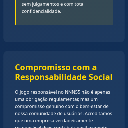
sem julgamentos e com total
confidencialidade.
Compromisso com a
Responsabilidade Social
O jogo responsável no NNN55 não é apenas
uma obrigação regulamentar, mas um
compromisso genuíno com o bem-estar de
nossa comunidade de usuários. Acreditamos
que uma empresa verdadeiramente
responsável deve contribuir positivamente