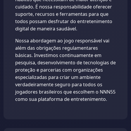
cuidado. É nossa responsabilidade oferecer
suporte, recursos e ferramentas para que
todos possam desfrutar do entretenimento
digital de maneira saudável.
Nossa abordagem ao jogo responsável vai
além das obrigações regulamentares
básicas. Investimos continuamente em
pesquisa, desenvolvimento de tecnologias de
proteção e parcerias com organizações
especializadas para criar um ambiente
verdadeiramente seguro para todos os
jogadores brasileiros que escolhem o NNN55
como sua plataforma de entretenimento.