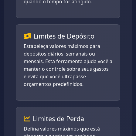
quando o tempo for atingido.
Limites de Depósito
Estabeleça valores máximos para
depósitos diários, semanais ou
mensais. Esta ferramenta ajuda você a
manter o controle sobre seus gastos
e evita que você ultrapasse
orçamentos predefinidos.
Limites de Perda
Defina valores máximos que está