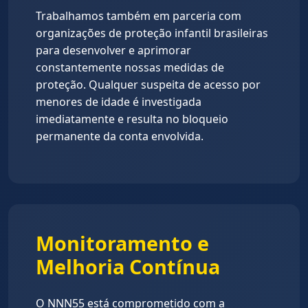
Trabalhamos também em parceria com
organizações de proteção infantil brasileiras
para desenvolver e aprimorar
constantemente nossas medidas de
proteção. Qualquer suspeita de acesso por
menores de idade é investigada
imediatamente e resulta no bloqueio
permanente da conta envolvida.
Monitoramento e
Melhoria Contínua
O NNN55 está comprometido com a