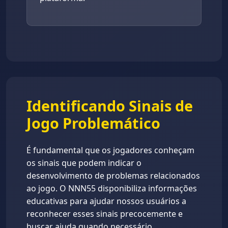
Identificando Sinais de
Jogo Problemático
É fundamental que os jogadores conheçam
os sinais que podem indicar o
desenvolvimento de problemas relacionados
ao jogo. O NNN55 disponibiliza informações
educativas para ajudar nossos usuários a
reconhecer esses sinais precocemente e
buscar ajuda quando necessário.