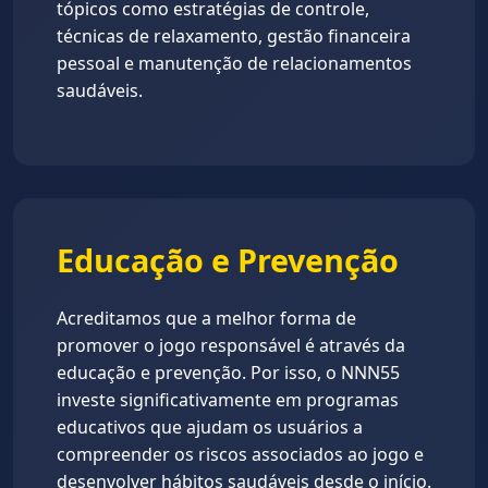
tópicos como estratégias de controle,
técnicas de relaxamento, gestão financeira
pessoal e manutenção de relacionamentos
saudáveis.
Educação e Prevenção
Acreditamos que a melhor forma de
promover o jogo responsável é através da
educação e prevenção. Por isso, o NNN55
investe significativamente em programas
educativos que ajudam os usuários a
compreender os riscos associados ao jogo e
desenvolver hábitos saudáveis desde o início.