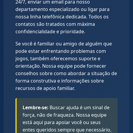
24/7, enviar um email para nosso
departamento especializado ou ligar para
nossa linha telefônica dedicada. Todos os
contatos são tratados com máxima
confidencialidade e prioridade.
Se você é familiar ou amigo de alguém que
pode estar enfrentando problemas com
jogos, também oferecemos suporte e
orientação. Nossa equipe pode fornecer
conselhos sobre como abordar a situação de
forma construtiva e informações sobre
recursos de apoio familiar.
Lembre-se:
Buscar ajuda é um sinal de
força, não de fraqueza. Nossa equipe
está aqui para apoiar você ou seus
entes queridos sempre que necessário,