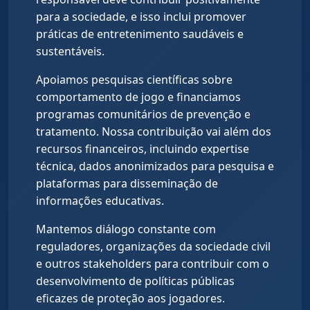
para a sociedade, e isso inclui promover
práticas de entretenimento saudáveis e
sustentáveis.
Apoiamos pesquisas científicas sobre
comportamento de jogo e financiamos
programas comunitários de prevenção e
tratamento. Nossa contribuição vai além dos
recursos financeiros, incluindo expertise
técnica, dados anonimizados para pesquisa e
plataformas para disseminação de
informações educativas.
Mantemos diálogo constante com
reguladores, organizações da sociedade civil
e outros stakeholders para contribuir com o
desenvolvimento de políticas públicas
eficazes de proteção aos jogadores.