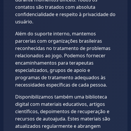
contatos são tratados com absoluta
confidencialidade e respeito à privacidade do
usuário.
Além do suporte interno, mantemos
parcerias com organizações brasileiras
reconhecidas no tratamento de problemas
relacionados ao jogo. Podemos fornecer
encaminhamentos para terapeutas
especializados, grupos de apoio e
programas de tratamento adequados às
necessidades específicas de cada pessoa.
Disponibilizamos também uma biblioteca
digital com materiais educativos, artigos
científicos, depoimentos de recuperação e
recursos de autoajuda. Estes materiais são
atualizados regularmente e abrangem