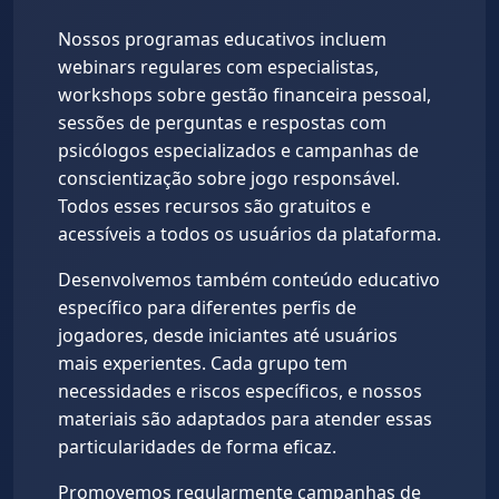
Nossos programas educativos incluem
webinars regulares com especialistas,
workshops sobre gestão financeira pessoal,
sessões de perguntas e respostas com
psicólogos especializados e campanhas de
conscientização sobre jogo responsável.
Todos esses recursos são gratuitos e
acessíveis a todos os usuários da plataforma.
Desenvolvemos também conteúdo educativo
específico para diferentes perfis de
jogadores, desde iniciantes até usuários
mais experientes. Cada grupo tem
necessidades e riscos específicos, e nossos
materiais são adaptados para atender essas
particularidades de forma eficaz.
Promovemos regularmente campanhas de