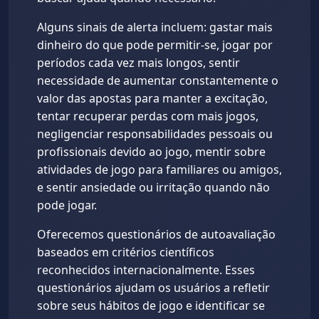
Alguns sinais de alerta incluem: gastar mais
dinheiro do que pode permitir-se, jogar por
períodos cada vez mais longos, sentir
necessidade de aumentar constantemente o
valor das apostas para manter a excitação,
tentar recuperar perdas com mais jogos,
negligenciar responsabilidades pessoais ou
profissionais devido ao jogo, mentir sobre
atividades de jogo para familiares ou amigos,
e sentir ansiedade ou irritação quando não
pode jogar.
Oferecemos questionários de autoavaliação
baseados em critérios científicos
reconhecidos internacionalmente. Esses
questionários ajudam os usuários a refletir
sobre seus hábitos de jogo e identificar se