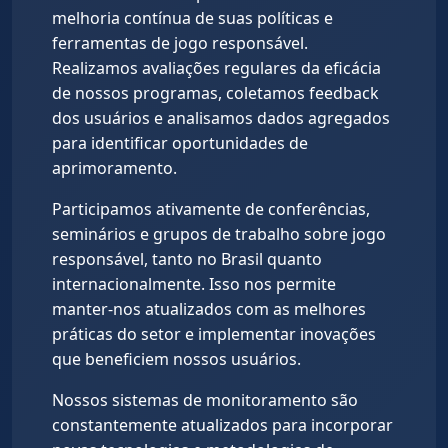
melhoria contínua de suas políticas e
ferramentas de jogo responsável.
Realizamos avaliações regulares da eficácia
de nossos programas, coletamos feedback
dos usuários e analisamos dados agregados
para identificar oportunidades de
aprimoramento.
Participamos ativamente de conferências,
seminários e grupos de trabalho sobre jogo
responsável, tanto no Brasil quanto
internacionalmente. Isso nos permite
manter-nos atualizados com as melhores
práticas do setor e implementar inovações
que beneficiem nossos usuários.
Nossos sistemas de monitoramento são
constantemente atualizados para incorporar