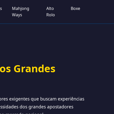
as
Mahjong
Alto
Boxe
Ways
Rolo
dos Grandes
ores exigentes que buscam experiências
essidades dos grandes apostadores