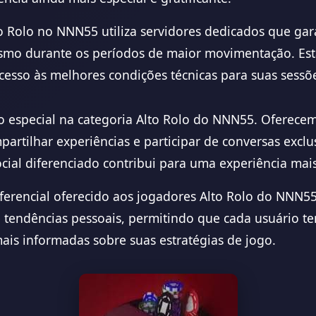
lto Rolo no NNN55 utiliza servidores dedicados que ga
smo durante os períodos de maior movimentação. Esta
esso às melhores condições técnicas para suas sessõ
 especial na categoria Alto Rolo do NNN55. Oferecem
mpartilhar experiências e participar de conversas exc
al diferenciado contribui para uma experiência mais 
diferencial oferecido aos jogadores Alto Rolo do NNN5
 tendências pessoais, permitindo que cada usuário t
ais informadas sobre suas estratégias de jogo.