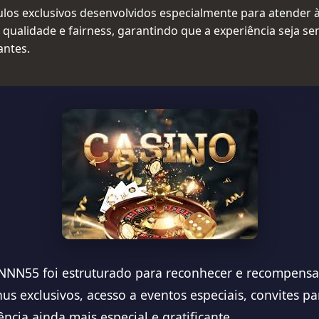
tulos exclusivos desenvolvidos especialmente para atender 
 qualidade e fairness, garantindo que a experiência seja s
antes.
 NNN55 foi estruturado para reconhecer e recompensa
 exclusivos, acesso a eventos especiais, convites par
cia ainda mais especial e gratificante.