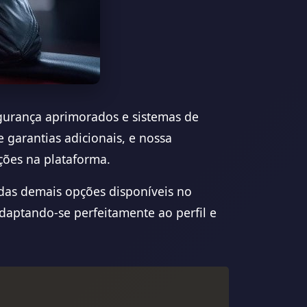
egurança aprimorados e sistemas de
 garantias adicionais, e nossa
ções na plataforma.
5 das demais opções disponíveis no
daptando-se perfeitamente ao perfil e