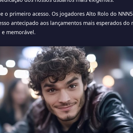
e o primeiro acesso. Os jogadores Alto Rolo do NNN
acesso antecipado aos lançamentos mais esperados do 
a e memorável.