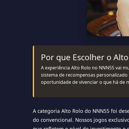
Por que Escolher o Alt
A experiência Alto Rolo no NNN55 vai mu
sistema de recompensas personalizado q
oportunidade de vivenciar o que há de 
A categoria Alto Rolo do NNN55 foi des
do convencional. Nossos jogos exclusiv
que refletem o nível de investimento e 