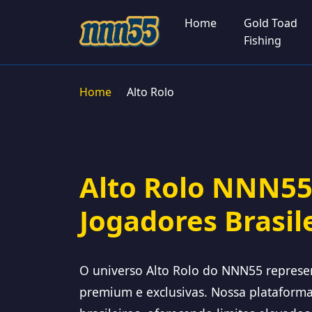
Home
Gold Toad
Fishing
Home
Alto Rolo
Alto Rolo NNN55:
Jogadores Brasil
O universo Alto Rolo do NNN55 represe
premium e exclusivas. Nossa plataforma