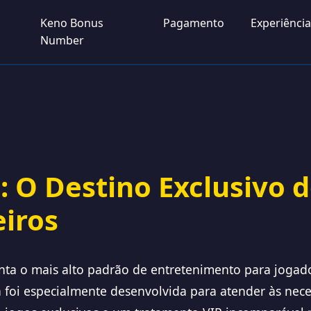
Keno Bonus
Pagamento
Experiênci
Number
 O Destino Exclusivo 
eiros
nta o mais alto padrão de entretenimento para jogad
 foi especialmente desenvolvida para atender às nec