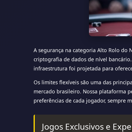
A segurança na categoria Alto Rolo do 
criptografia de dados de nível bancári
infraestrutura foi projetada para ofere
Os limites flexíveis são uma das princi
mercado brasileiro. Nossa plataforma p
preferências de cada jogador, sempre m
Jogos Exclusivos e Expe